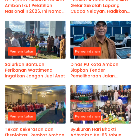
Ambon Ikut Pelatihan
Gelar Sekolah Lapang
Nasional II 2026, Ini Nama-
Cuaca Nelayan, Hadirkan
namanya
Informasi Akurat
Pemerintahan
Pemerintahan
Salurkan Bantuan
Dinas PU Kota Ambon
Perikanan Wattimena
Siapkan Tender
Ingatkan Jangan Jual Aset
Pemeliharaan Jalan
Benteng Atas
Pemerintahan
Pemerintahan
Tekan Kekerasan dan
Syukuran Hari Bhakti
Eksploitasi, Pemkot Ambon
Adhyaksa Ke-66 tahun