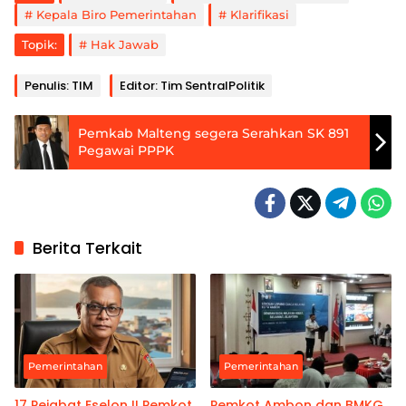
Kepala Biro Pemerintahan
Klarifikasi
Topik:
Hak Jawab
Penulis: TIM
Editor: Tim SentralPolitik
Pemkab Malteng segera Serahkan SK 891
Pegawai PPPK
Berita Terkait
Pemerintahan
Pemerintahan
17 Pejabat Eselon II Pemkot
Pemkot Ambon dan BMKG