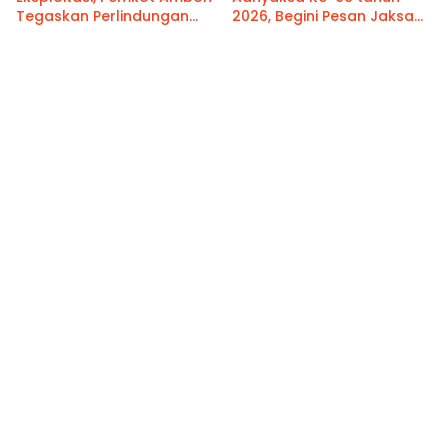
Tegaskan Perlindungan
2026, Begini Pesan Jaksa
Hak Anak Sebagai Prioritas
Agung