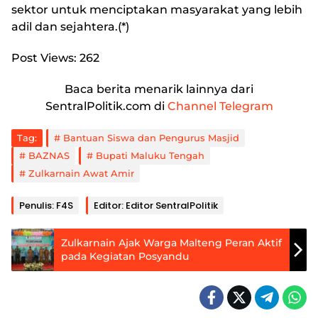
sektor untuk menciptakan masyarakat yang lebih
adil dan sejahtera.(*)
Post Views:
262
Baca berita menarik lainnya dari
SentralPolitik.com di
Channel Telegram
Tag:
Bantuan Siswa dan Pengurus Masjid
BAZNAS
Bupati Maluku Tengah
Zulkarnain Awat Amir
Penulis: F4S
Editor: Editor SentralPolitik
Zulkarnain Ajak Warga Malteng Peran Aktif
pada Kegiatan Posyandu