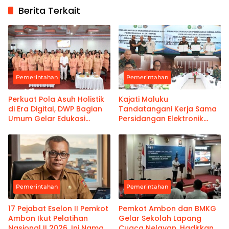
Berita Terkait
Pemerintahan
Pemerintahan
Perkuat Pola Asuh Holistik
Kajati Maluku
di Era Digital, DWP Bagian
Tandatangani Kerja Sama
Umum Gelar Edukasi
Persidangan Elektronik
Parenting Bagi Orang Tua
Bersama PT Ambon dan
Kanwil Pemasyarakatan
Maluku
Pemerintahan
Pemerintahan
17 Pejabat Eselon II Pemkot
Pemkot Ambon dan BMKG
Ambon Ikut Pelatihan
Gelar Sekolah Lapang
Nasional II 2026, Ini Nama-
Cuaca Nelayan, Hadirkan