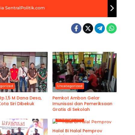
a SentralPolitik.com
gorized
Uncategorized
p.1,5 M Dana Desa,
Pemkot Ambon Gelar
ota Siri Dibekuk
Imunisasi dan Pemeriksaan
Gratis di Sekolah
Uncategorized
Halal Bi Halal Pemprov