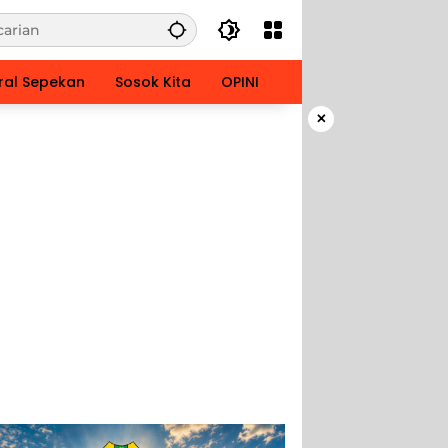
ral Sepekan
Sosok Kita
OPINI
×