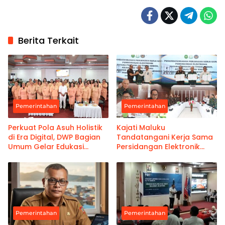
Berita Terkait
Pemerintahan
Pemerintahan
Perkuat Pola Asuh Holistik
Kajati Maluku
di Era Digital, DWP Bagian
Tandatangani Kerja Sama
Umum Gelar Edukasi
Persidangan Elektronik
Parenting Bagi Orang Tua
Bersama PT Ambon dan
Kanwil Pemasyarakatan
Maluku
Pemerintahan
Pemerintahan