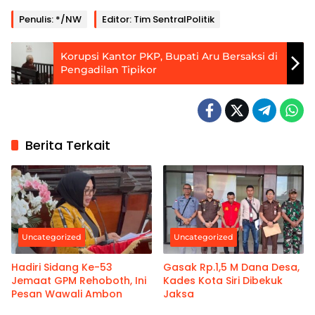
Penulis: */NW
Editor: Tim SentralPolitik
Korupsi Kantor PKP, Bupati Aru Bersaksi di
Pengadilan Tipikor
Berita Terkait
Uncategorized
Uncategorized
Hadiri Sidang Ke-53
Gasak Rp.1,5 M Dana Desa,
Jemaat GPM Rehoboth, Ini
Kades Kota Siri Dibekuk
Pesan Wawali Ambon
Jaksa