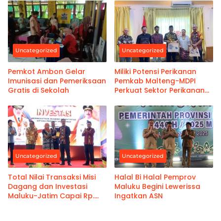
Uncategorized
Uncategorized
Pemkot Ambon Gelar
Miliki Potensi Perikanan
Imunisasi dan Pemeriksaan
Pemkab Malteng-MDPI
Gratis di Sekolah
Perkuat Sektor Perikanan
Berkelanjutan
Uncategorized
Uncategorized
Total Nilai Transaksi Misi
Halal Bi Halal Pemprov
Dagang dan Investasi
Maluku Begini Lewerissa
Maluku-Jatim Capai Rp.
Ingatkan ASN
459 M