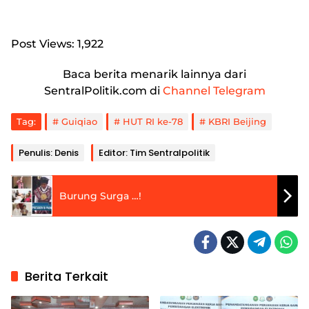
Post Views:
1,922
Baca berita menarik lainnya dari
SentralPolitik.com di
Channel Telegram
Tag:
Guiqiao
HUT RI ke-78
KBRI Beijing
Penulis: Denis
Editor: Tim Sentralpolitik
Burung Surga …!
Berita Terkait