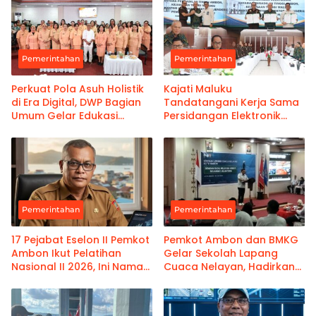
Pemerintahan
Pemerintahan
Perkuat Pola Asuh Holistik
Kajati Maluku
di Era Digital, DWP Bagian
Tandatangani Kerja Sama
Umum Gelar Edukasi
Persidangan Elektronik
Parenting Bagi Orang Tua
Bersama PT Ambon dan
Kanwil Pemasyarakatan
Maluku
Pemerintahan
Pemerintahan
17 Pejabat Eselon II Pemkot
Pemkot Ambon dan BMKG
Ambon Ikut Pelatihan
Gelar Sekolah Lapang
Nasional II 2026, Ini Nama-
Cuaca Nelayan, Hadirkan
namanya
Informasi Akurat