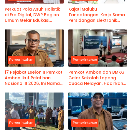
Perkuat Pola Asuh Holistik
Kajati Maluku
di Era Digital, DWP Bagian
Tandatangani Kerja Sama
Umum Gelar Edukasi
Persidangan Elektronik
Parenting Bagi Orang Tua
Bersama PT Ambon dan
Kanwil Pemasyarakatan
Maluku
Pemerintahan
Pemerintahan
17 Pejabat Eselon II Pemkot
Pemkot Ambon dan BMKG
Ambon Ikut Pelatihan
Gelar Sekolah Lapang
Nasional II 2026, Ini Nama-
Cuaca Nelayan, Hadirkan
namanya
Informasi Akurat
Pemerintahan
Pemerintahan