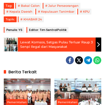
Tag:
Bakal Calon
Jalur Perseorangan
Kepala Daerah
Kepulauan Tanimbar
KPU
Topik:
KHABAR 24
Penulis: YS
Editor: Tim SentralPolitik
Lewat Komsos, Satgas Pulau Terluar Raup 3
Senpi Ilegal dari Masyarakat
Berita Terkait
Pemerintahan
Pemerintahan