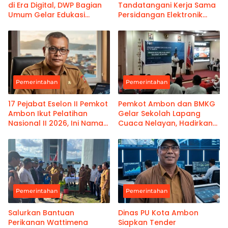
di Era Digital, DWP Bagian
Tandatangani Kerja Sama
Umum Gelar Edukasi
Persidangan Elektronik
Parenting Bagi Orang Tua
Bersama PT Ambon dan
Kanwil Pemasyarakatan
Maluku
Pemerintahan
Pemerintahan
17 Pejabat Eselon II Pemkot
Pemkot Ambon dan BMKG
Ambon Ikut Pelatihan
Gelar Sekolah Lapang
Nasional II 2026, Ini Nama-
Cuaca Nelayan, Hadirkan
namanya
Informasi Akurat
Pemerintahan
Pemerintahan
Salurkan Bantuan
Dinas PU Kota Ambon
Perikanan Wattimena
Siapkan Tender