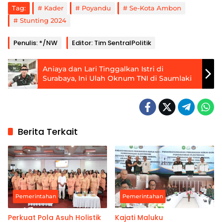
Tag:
Kader
Poyandu
Se-Kota Ambon
Stunting 2024
Penulis: */NW
Editor: Tim SentralPolitik
Aniaya dan Lari Tinggalkan Istri di
Surabaya, Ini Ulah Oknum TNI di Saumlaki
Berita Terkait
Pemerintahan
Pemerintahan
Perkuat Pola Asuh Holistik
Kajati Maluku