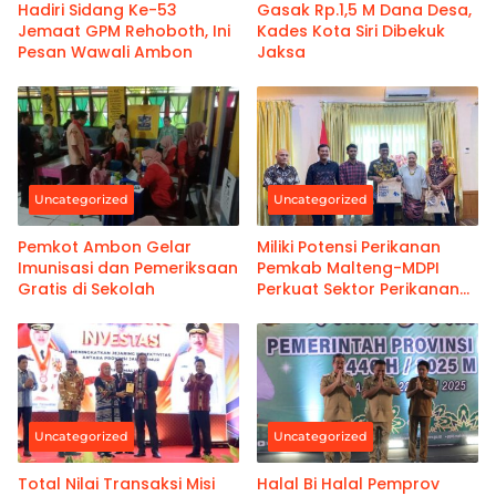
Hadiri Sidang Ke-53
Gasak Rp.1,5 M Dana Desa,
Jemaat GPM Rehoboth, Ini
Kades Kota Siri Dibekuk
Pesan Wawali Ambon
Jaksa
Uncategorized
Uncategorized
Pemkot Ambon Gelar
Miliki Potensi Perikanan
Imunisasi dan Pemeriksaan
Pemkab Malteng-MDPI
Gratis di Sekolah
Perkuat Sektor Perikanan
Berkelanjutan
Uncategorized
Uncategorized
Total Nilai Transaksi Misi
Halal Bi Halal Pemprov