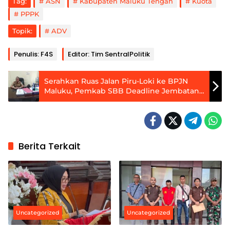
Tag:
ASN
Kabupaten Maluku Tengah
Kuota
PPPK
Topik:
ADV
Penulis: F4S
Editor: Tim SentralPolitik
Serahkan Ruas Jalan Piru-Loki ke BPJN
Maluku, Pemkab SBB Deadline Jembatan
Wai Nui
Berita Terkait
Uncategorized
Uncategorized