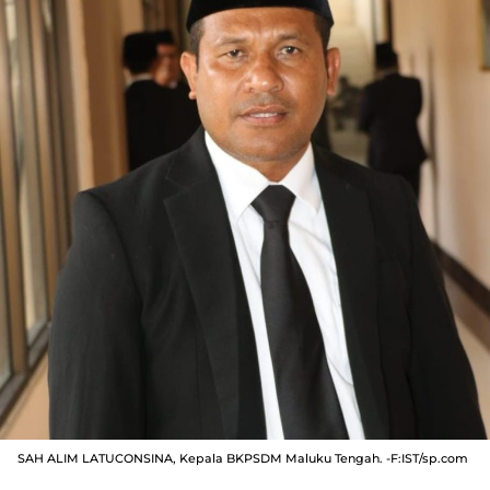
SAH ALIM LATUCONSINA, Kepala BKPSDM Maluku Tengah. -F:IST/sp.com