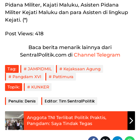
Pidana Militer, Kajati Maluku, Asisten Pidana
Militer Kejati Maluku dan para Asisten di lingkup
Kejati. (*)
Post Views:
418
Baca berita menarik lainnya dari
SentralPolitik.com di
Channel Telegram
Tag:
JAMPIDMIL
Kejaksaan Agung
Pangdam XVI
Pattimura
Topik:
KUNKER
Penulis: Denis
Editor: Tim SentralPolitik
Anggota TNI Terlibat Politik Praktis,
Pangdam: Saya Tindak Tegas