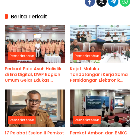
Berita Terkait
Pemerintahan
Pemerintahan
Perkuat Pola Asuh Holistik
Kajati Maluku
di Era Digital, DWP Bagian
Tandatangani Kerja Sama
Umum Gelar Edukasi
Persidangan Elektronik
Parenting Bagi Orang Tua
Bersama PT Ambon dan
Kanwil Pemasyarakatan
Maluku
Pemerintahan
Pemerintahan
17 Pejabat Eselon II Pemkot
Pemkot Ambon dan BMKG