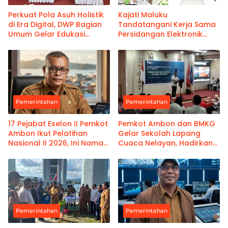
Perkuat Pola Asuh Holistik
Kajati Maluku
di Era Digital, DWP Bagian
Tandatangani Kerja Sama
Umum Gelar Edukasi
Persidangan Elektronik
Parenting Bagi Orang Tua
Bersama PT Ambon dan
Kanwil Pemasyarakatan
Maluku
Pemerintahan
Pemerintahan
17 Pejabat Eselon II Pemkot
Pemkot Ambon dan BMKG
Ambon Ikut Pelatihan
Gelar Sekolah Lapang
Nasional II 2026, Ini Nama-
Cuaca Nelayan, Hadirkan
namanya
Informasi Akurat
Pemerintahan
Pemerintahan