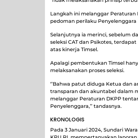
’Tidak melaksanakan prinsip terbu
Langkah ini melanggar Peraturan 
pedoman perilaku Penyelenggara
Selanjutnya ia merinci, sebelum
seleksi CAT dan Psikotes, terdapat
atas kinerja Timsel.
Apalagi pembentukan Timsel hany
melaksanakan proses seleksi.
‘’Bahwa patut diduga Ketua dan an
transparan dan akuntabel dalam me
melanggar Peraturan DKPP tentan
Penyelenggara,’’ tandasnya.
KRONOLOGIS
Pada 3 Januari 2024, Sundari War
KPU RI, mempertanyakan laporan