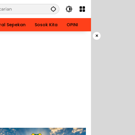
ral Sepekan
Sosok Kita
OPINI
×