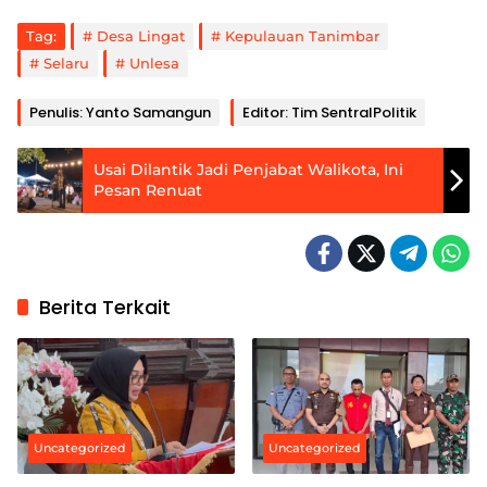
Tag:
Desa Lingat
Kepulauan Tanimbar
Selaru
Unlesa
Penulis: Yanto Samangun
Editor: Tim SentralPolitik
Usai Dilantik Jadi Penjabat Walikota, Ini
Pesan Renuat
Berita Terkait
Uncategorized
Uncategorized