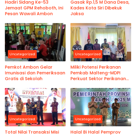
Hadiri Sidang Ke-53
Gasak Rp.1,5 M Dana Desa,
Jemaat GPM Rehoboth, Ini
Kades Kota Siri Dibekuk
Pesan Wawali Ambon
Jaksa
Uncategorized
Uncategorized
Pemkot Ambon Gelar
Miliki Potensi Perikanan
Imunisasi dan Pemeriksaan
Pemkab Malteng-MDPI
Gratis di Sekolah
Perkuat Sektor Perikanan
Berkelanjutan
Uncategorized
Uncategorized
Total Nilai Transaksi Misi
Halal Bi Halal Pemprov