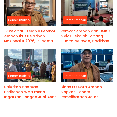
Maluku
Pemerintahan
Pemerintahan
17 Pejabat Eselon II Pemkot
Pemkot Ambon dan BMKG
Ambon Ikut Pelatihan
Gelar Sekolah Lapang
Nasional II 2026, Ini Nama-
Cuaca Nelayan, Hadirkan
namanya
Informasi Akurat
Pemerintahan
Pemerintahan
Salurkan Bantuan
Dinas PU Kota Ambon
Perikanan Wattimena
Siapkan Tender
Ingatkan Jangan Jual Aset
Pemeliharaan Jalan
Benteng Atas