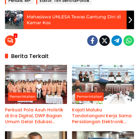
Penulis: MP
Editor: Tim SentralPolitik
Mahasiswa UNLESA Tewas Gantung Diri di
Kamar Kos
4
Berita Terkait
Pemerintahan
Pemerintahan
Perkuat Pola Asuh Holistik
Kajati Maluku
di Era Digital, DWP Bagian
Tandatangani Kerja Sama
Umum Gelar Edukasi
Persidangan Elektronik
Parenting Bagi Orang Tua
Bersama PT Ambon dan
Kanwil Pemasyarakatan