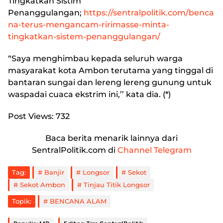
Tingkatkan Sistim
Penanggulangan
;
https://sentralpolitik.com/benca
na-terus-mengancam-ririmasse-minta-
tingkatkan-sistem-penanggulangan/
“Saya menghimbau kepada seluruh warga
masyarakat kota Ambon terutama yang tinggal di
bantaran sungai dan lereng lereng gunung untuk
waspadai cuaca ekstrim ini,’’ kata dia. (*)
Post Views:
732
Baca berita menarik lainnya dari
SentralPolitik.com di
Channel Telegram
Tag:
Banjir
Longsor
Sekot
Sekot Ambon
Tinjau Titik Longsor
Topik:
BENCANA ALAM