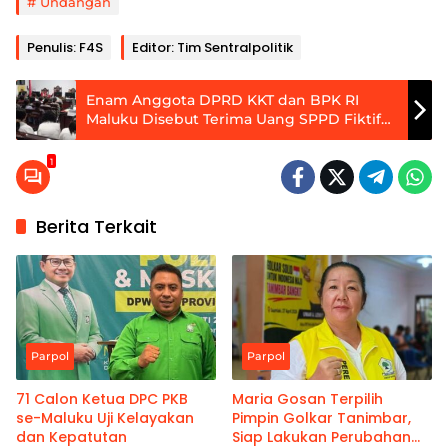
Undangan
Penulis: F4S
Editor: Tim Sentralpolitik
Enam Anggota DPRD KKT dan BPK RI
Maluku Disebut Terima Uang SPPD Fiktif
BPKAD
1
Berita Terkait
Parpol
Parpol
71 Calon Ketua DPC PKB
Maria Gosan Terpilih
se-Maluku Uji Kelayakan
Pimpin Golkar Tanimbar,
dan Kepatutan
Siap Lakukan Perubahan