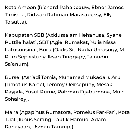
Kota Ambon (Richard Rahakbauw, Ebner James
Timisela, Ridwan Rahman Marasabessy, Elly
Toisutta).
Kabupaten SBB (Addussalam Hehanusa, Syane
Puttileihalat), SBT (Agiel Rumakat, Yulia Nissa
Latuconsina), Buru (Gadis Siti Nadia Umasugy, M.
Rum Soplestuny, Iksan Tinggapy, Jainudin
Sa’anum).
Bursel (Asriadi Tomia, Muhamad Mukadar). Aru
(Timotius Kaidel, Temmy Oeirsepuny, Mesak
Payjala, Yusuf Rume, Rahman Djabumona, Muin
Sohalrey).
Malra (Agapinus Rumatora, Romelus Far-Far), Kota
Tual (Junus Serang, Taufik Hamud, Adam
Rahayaan, Usman Tamnge).