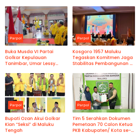
Internal
Parpol
Parpol
Buka Musda VI Partai
Kosgoro 1957 Maluku
Golkar Kepulauan
Tegaskan Komitmen Jaga
Tanimbar, Umar Lessy
Stabilitas Pembangunan di
Ingatkan Blok Masela
Tengah Ketidakpastian
Global
Parpol
Parpol
Bupati Ozan Akui Golkar
Tim 5 Serahkan Dokumen
Kian “Seksi” di Maluku
Pemetaan 70 Calon Ketua
Tengah
PKB Kabupaten/ Kota se-
Maluku