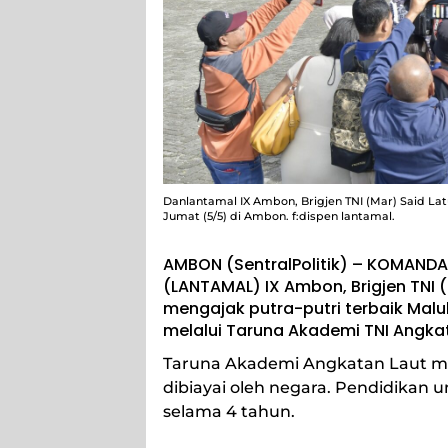
Danlantamal IX Ambon, Brigjen TNI (Mar) Said La
Jumat (5/5) di Ambon. f:dispen lantamal.
AMBON (SentralPolitik) – KOMAND
(LANTAMAL) IX Ambon, Brigjen TNI (
mengajak putra-putri terbaik Mal
melalui Taruna Akademi TNI Angkat
Taruna Akademi Angkatan Laut me
dibiayai oleh negara. Pendidikan 
selama 4 tahun.