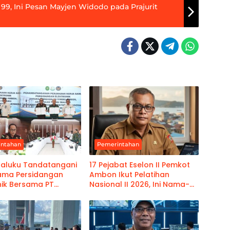
 99, Ini Pesan Mayjen Widodo pada Prajurit
intahan
Pemerintahan
Maluku Tandatangani
17 Pejabat Eselon II Pemkot
Sama Persidangan
Ambon Ikut Pelatihan
nik Bersama PT
Nasional II 2026, Ini Nama-
dan Kanwil
namanya
Pemasyarakatan Maluku