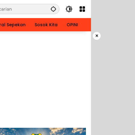
ral Sepekan
Sosok Kita
OPINI
×