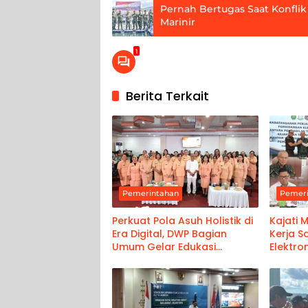
Pernah Bertugas Saat Konflik
Marinir
1
Berita Terkait
Pemerintahan
Pemer
Perkuat Pola Asuh Holistik di
Kajati 
Era Digital, DWP Bagian
Kerja 
Umum Gelar Edukasi
Elektro
Parenting Bagi Orang Tua
Ambon 