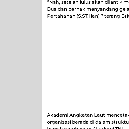
‘’Nah, setelah lulus akan dilanti
Dua dan berhak menyandang gelar
Pertahanan (S.ST.Han),’’ terang Bri
Akademi Angkatan Laut mencetak 
organisasi berada di dalam strukt
bawah pembinaan Akademi TNI.