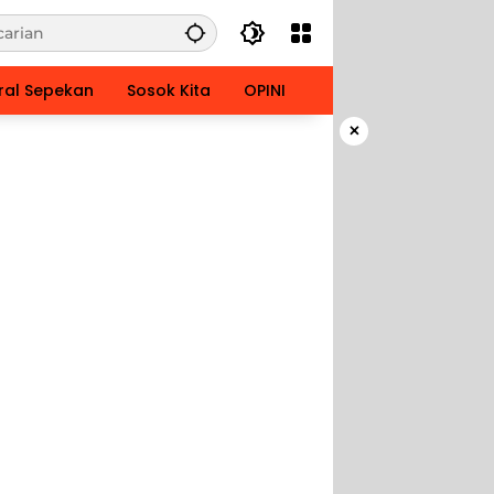
ral Sepekan
Sosok Kita
OPINI
×