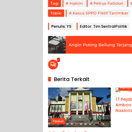
Tag:
Hakim
Petrus Fatlolon
Topik:
Kasus SPPD Fiktif Tanimbar
Penulis: YS
Editor: Tim SentralPolitik
Angin Puting Beliung Terjang
1
Berita Terkait
Pemer
17 Peja
Ambon I
Nasiona
naman
Tipikor