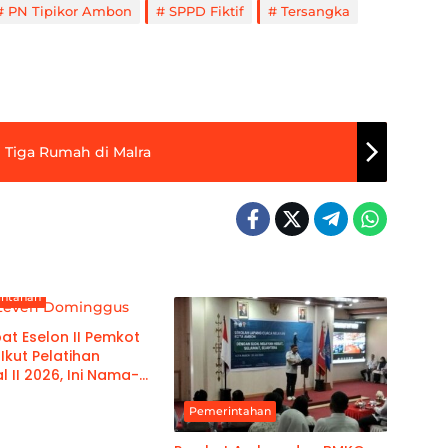
PN Tipikor Ambon
SPPD Fiktif
Tersangka
 Tiga Rumah di Malra
intahan
bat Eselon II Pemkot
kut Pelatihan
l II 2026, Ini Nama-
ya
Pemerintahan