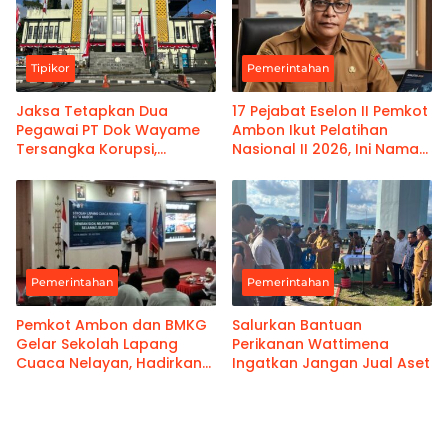
Tipikor
Pemerintahan
Jaksa Tetapkan Dua
17 Pejabat Eselon II Pemkot
Pegawai PT Dok Wayame
Ambon Ikut Pelatihan
Tersangka Korupsi,
Nasional II 2026, Ini Nama-
Kerugian Negara Capai
namanya
Rp18,9 Miliar
Pemerintahan
Pemerintahan
Pemkot Ambon dan BMKG
Salurkan Bantuan
Gelar Sekolah Lapang
Perikanan Wattimena
Cuaca Nelayan, Hadirkan
Ingatkan Jangan Jual Aset
Informasi Akurat