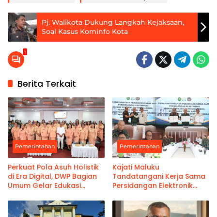
Pj. Walikota Dukung Langkah Kejaksaan,
Soal Kasus Kominfo Kota
1
Berita Terkait
Pemerintahan
Pemerintahan
Perkuat Pola Asuh Holistik
Kajati Maluku
di Era Digital, DWP Bagian
Tandatangani Kerja Sama
Umum Gelar Edukasi
Persidangan Elektronik
Parenting Bagi Orang Tua
Bersama PT Ambon dan
Kanwil Pemasyarakatan
Maluku