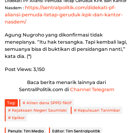
Didekati PF Aliansi Pemuda Tetap Geruduk KPK dan Kantor
https://sentralpolitik.com/didekati-pf-
Nasdem :
aliansi-pemuda-tetap-geruduk-kpk-dan-kantor-
nasdem/
Agung Nugroho yang dikonfirmasi tidak
menepisnya. ‘’Itu hak tersangka. Tapi kembali lagi,
semuanya bisa di buktikan di persidangan nanti,’’
kata dia. (*)
Post Views:
3,150
Baca berita menarik lainnya dari
SentralPolitik.com di
Channel Telegram
Tag:
Aliran dana SPPD fiktif
Kejaksaan Negeri Saumlaki
Kepulauan Tanimbar
tipikor
Penulis: Tim Media
Editor: Tim Sentralpolitik