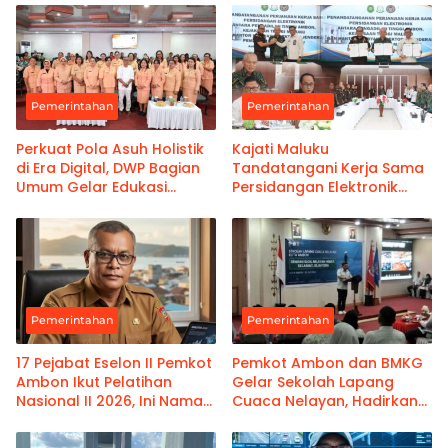
Pemerintahan
Pemerintahan
Perkuat Pola Asuh Holistik
Kajati Maluku
di Era Digital, DWP Bagian
Tandatangani Kerja Sama
Umum Gelar Edukasi
Persidangan Elektronik
Parenting Bagi Orang Tua
Bersama PT Ambon dan
Kanwil Pemasyarakatan
Maluku
Pemerintahan
Pemerintahan
17 Pejabat Eselon II Pemkot
Pemkot Ambon dan BMKG
Ambon Ikut Pelatihan
Gelar Sekolah Lapang
Nasional II 2026, Ini Nama-
Cuaca Nelayan, Hadirkan
namanya
Informasi Akurat