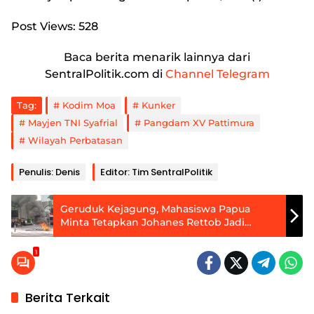
Post Views:
528
Baca berita menarik lainnya dari
SentralPolitik.com di
Channel Telegram
Tag:
Kodim Moa
Kunker
Mayjen TNI Syafrial
Pangdam XV Pattimura
Wilayah Perbatasan
Penulis: Denis
Editor: Tim SentralPolitik
Geruduk Kejagung, Mahasiswa Papua
Minta Tetapkan Johanes Rettob Jadi
Tersangka TPPU
1
Berita Terkait