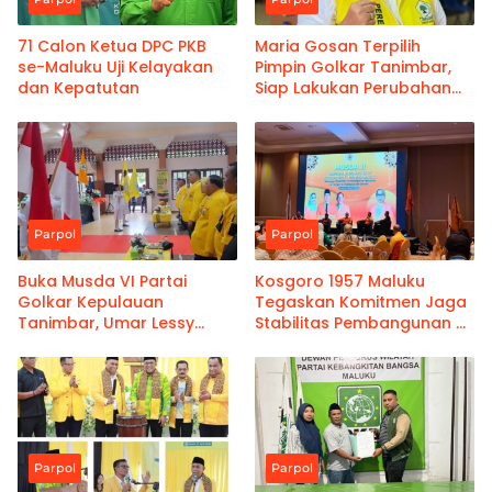
71 Calon Ketua DPC PKB
Maria Gosan Terpilih
se-Maluku Uji Kelayakan
Pimpin Golkar Tanimbar,
dan Kepatutan
Siap Lakukan Perubahan
Internal
Parpol
Parpol
Buka Musda VI Partai
Kosgoro 1957 Maluku
Golkar Kepulauan
Tegaskan Komitmen Jaga
Tanimbar, Umar Lessy
Stabilitas Pembangunan di
Ingatkan Blok Masela
Tengah Ketidakpastian
Global
Parpol
Parpol