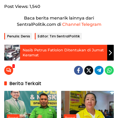
Post Views:
1,540
Baca berita menarik lainnya dari
SentralPolitik.com di
Channel Telegram
Penulis: Denis
Editor: Tim SentralPolitik
Nasib Petrus Fatlolon Ditentukan di Jumat
Keramat
1
Berita Terkait
Parpol
Parpol