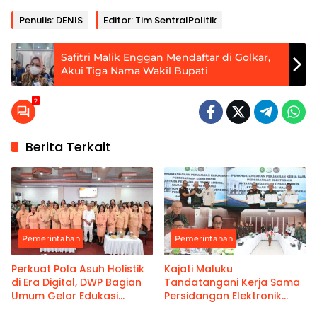
Penulis: DENIS
Editor: Tim SentralPolitik
Safitri Malik Enggan Mendaftar di Golkar,
Akui Tiga Nama Wakil Bupati
2
Berita Terkait
Pemerintahan
Pemerintahan
Perkuat Pola Asuh Holistik
Kajati Maluku
di Era Digital, DWP Bagian
Tandatangani Kerja Sama
Umum Gelar Edukasi
Persidangan Elektronik
Parenting Bagi Orang Tua
Bersama PT Ambon dan