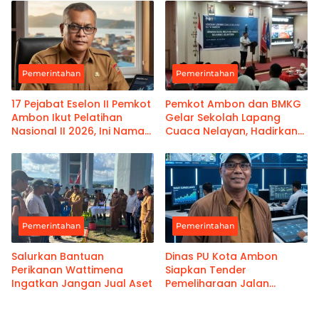
Kanwil Pemasyarakatan
Maluku
Pemerintahan
Pemerintahan
17 Pejabat Eselon II Pemkot
Pemkot Ambon dan BMKG
Ambon Ikut Pelatihan
Gelar Sekolah Lapang
Nasional II 2026, Ini Nama-
Cuaca Nelayan, Hadirkan
namanya
Informasi Akurat
Pemerintahan
Pemerintahan
Salurkan Bantuan
Dinas PU Kota Ambon
Perikanan Wattimena
Siapkan Tender
Ingatkan Jangan Jual Aset
Pemeliharaan Jalan
Benteng Atas