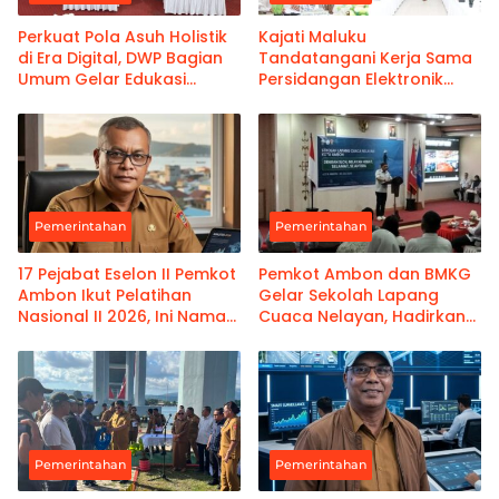
Perkuat Pola Asuh Holistik
Kajati Maluku
di Era Digital, DWP Bagian
Tandatangani Kerja Sama
Umum Gelar Edukasi
Persidangan Elektronik
Parenting Bagi Orang Tua
Bersama PT Ambon dan
Kanwil Pemasyarakatan
Maluku
Pemerintahan
Pemerintahan
17 Pejabat Eselon II Pemkot
Pemkot Ambon dan BMKG
Ambon Ikut Pelatihan
Gelar Sekolah Lapang
Nasional II 2026, Ini Nama-
Cuaca Nelayan, Hadirkan
namanya
Informasi Akurat
Pemerintahan
Pemerintahan