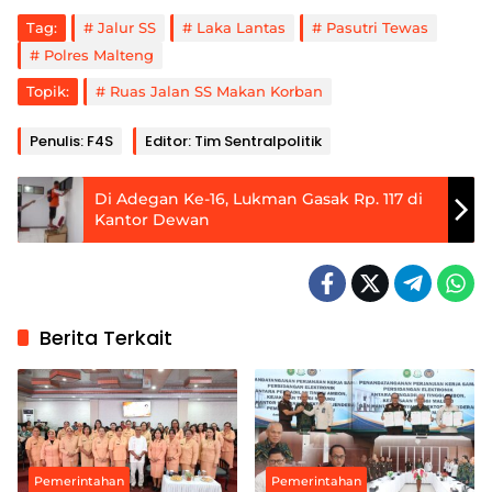
Tag:
Jalur SS
Laka Lantas
Pasutri Tewas
Polres Malteng
Topik:
Ruas Jalan SS Makan Korban
Penulis: F4S
Editor: Tim Sentralpolitik
Di Adegan Ke-16, Lukman Gasak Rp. 117 di
Kantor Dewan
Berita Terkait
Pemerintahan
Pemerintahan