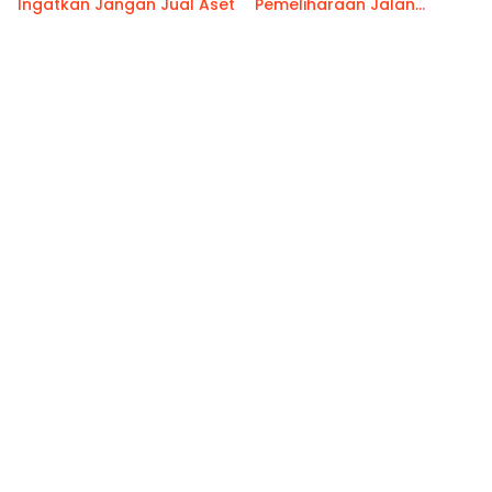
Ingatkan Jangan Jual Aset
Pemeliharaan Jalan
Benteng Atas