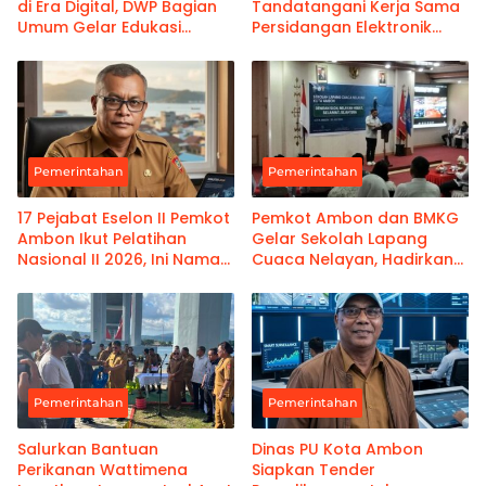
di Era Digital, DWP Bagian
Tandatangani Kerja Sama
Umum Gelar Edukasi
Persidangan Elektronik
Parenting Bagi Orang Tua
Bersama PT Ambon dan
Kanwil Pemasyarakatan
Maluku
Pemerintahan
Pemerintahan
17 Pejabat Eselon II Pemkot
Pemkot Ambon dan BMKG
Ambon Ikut Pelatihan
Gelar Sekolah Lapang
Nasional II 2026, Ini Nama-
Cuaca Nelayan, Hadirkan
namanya
Informasi Akurat
Pemerintahan
Pemerintahan
Salurkan Bantuan
Dinas PU Kota Ambon
Perikanan Wattimena
Siapkan Tender