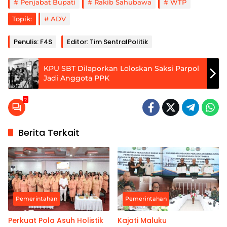
Penjabat Bupati
Rakib Sahubawa
WTP
Topik:
ADV
Penulis: F4S
Editor: Tim SentralPolitik
KPU SBT Dilaporkan Loloskan Saksi Parpol
Jadi Anggota PPK
2
Berita Terkait
Pemerintahan
Pemerintahan
Perkuat Pola Asuh Holistik
Kajati Maluku