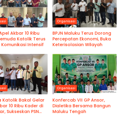
sasi
Organisasi
 Apel Akbar 10 Ribu
BPJN Maluku Terus Dorong
Pemuda Katolik Terus
Percepatan Ekonomi, Buka
Komunikasi Intensif
Keterisolasian Wilayah
sasi
Organisasi
Katolik Bakal Gelar
Konfercab VII GP Ansor,
bar 10 Ribu Kader di
Dialetika Bersama Bangun
ar, Sukseskan PSN
Maluku Tengah
asela