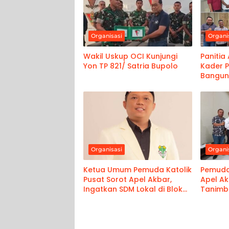
Organisasi
Organi
Wakil Uskup OCI Kunjungi
Panitia
Yon TP 821/ Satria Bupolo
Kader 
Bangun 
Organisasi
Organi
Ketua Umum Pemuda Katolik
Pemuda 
Pusat Sorot Apel Akbar,
Apel Ak
Ingatkan SDM Lokal di Blok
Tanimb
Masela
Blok M