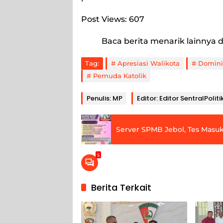
Post Views:
607
Baca berita menarik lainnya d
Tag:
Apresiasi Walikota
Domini
Pemuda Katolik
Penulis: MP
Editor: Editor SentralPoliti
Server SPMB Jebol, Tes Masuk
5
Berita Terkait