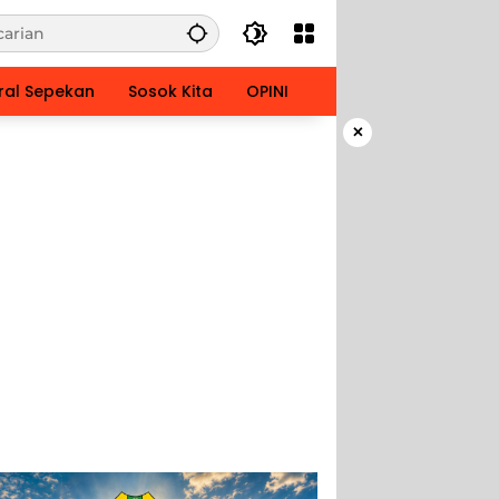
ral Sepekan
Sosok Kita
OPINI
×