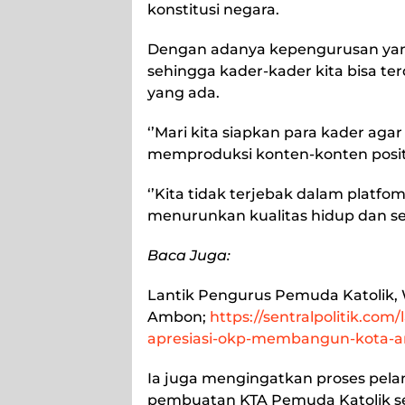
konstitusi negara.
Dengan adanya kepengurusan yang b
sehingga kader-kader kita bisa t
yang ada.
‘’Mari kita siapkan para kader aga
memproduksi konten-konten positif
‘’Kita tidak terjebak dalam platfo
menurunkan kualitas hidup dan sem
Baca Juga:
Lantik Pengurus Pemuda Katolik,
Ambon;
https://sentralpolitik.co
apresiasi-okp-membangun-kota-
Ia juga mengingatkan proses pelan
pembuatan KTA Pemuda Katolik seca