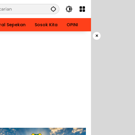
ral Sepekan
Sosok Kita
OPINI
×