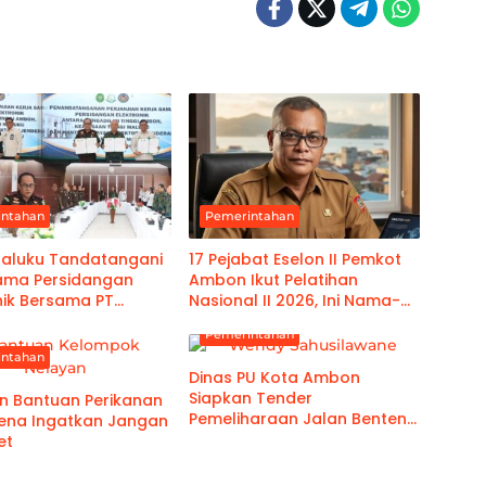
intahan
Pemerintahan
Maluku Tandatangani
17 Pejabat Eselon II Pemkot
Sama Persidangan
Ambon Ikut Pelatihan
nik Bersama PT
Nasional II 2026, Ini Nama-
dan Kanwil
namanya
Pemerintahan
Pemasyarakatan Maluku
intahan
Dinas PU Kota Ambon
Siapkan Tender
n Bantuan Perikanan
Pemeliharaan Jalan Benteng
ena Ingatkan Jangan
Atas
et