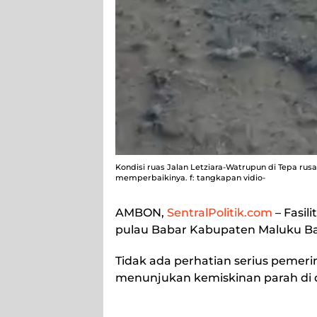
Kondisi ruas Jalan Letziara-Watrupun di Tepa rusa
memperbaikinya. f: tangkapan vidio-
AMBON,
SentralPolitik.com
– Fasil
pulau Babar Kabupaten Maluku Ba
Tidak ada perhatian serius pemerin
menunjukan kemiskinan parah di d