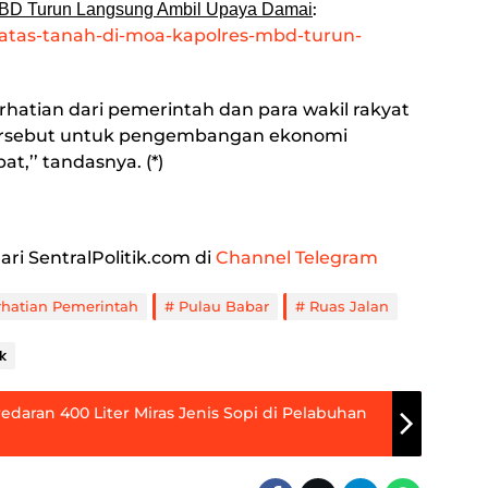
:
 MBD Turun Langsung Ambil Upaya Damai
k-batas-tanah-di-moa-kapolres-mbd-turun-
erhatian dari pemerintah dan para wakil rakyat
tersebut untuk pengembangan ekonomi
,’’ tandasnya. (*)
ari SentralPolitik.com di
Channel Telegram
rhatian Pemerintah
Pulau Babar
Ruas Jalan
k
edaran 400 Liter Miras Jenis Sopi di Pelabuhan