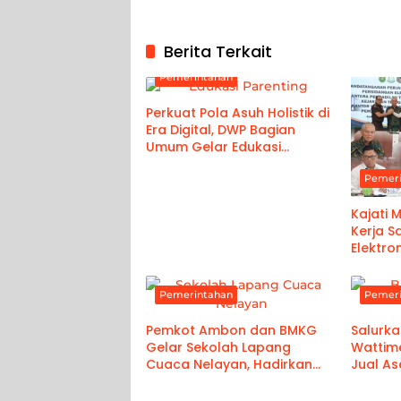
Berita Terkait
Pemerintahan
Perkuat Pola Asuh Holistik di
Era Digital, DWP Bagian
Umum Gelar Edukasi
Parenting Bagi Orang Tua
Pemer
Kajati 
Kerja 
Elektro
Ambon 
Pemerintahan
Pemer
Pemkot Ambon dan BMKG
Salurka
Gelar Sekolah Lapang
Wattim
Cuaca Nelayan, Hadirkan
Jual As
Informasi Akurat