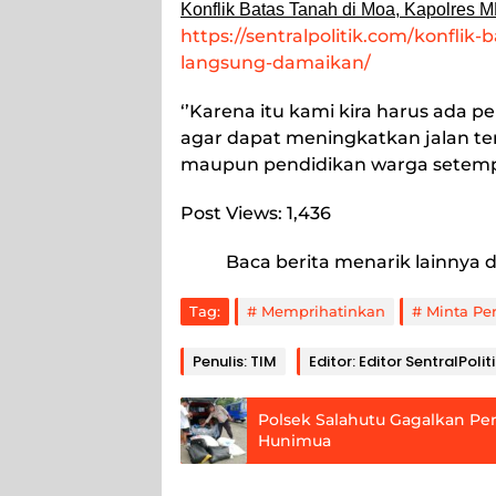
Konflik Batas Tanah di Moa, Kapolres
https://sentralpolitik.com/konfli
langsung-damaikan/
‘’Karena itu kami kira harus ada p
agar dapat meningkatkan jalan 
maupun pendidikan warga setempat
Post Views:
1,436
Baca berita menarik lainnya d
Tag:
Memprihatinkan
Minta Pe
Penulis: TIM
Editor: Editor SentralPoliti
Polsek Salahutu Gagalkan Per
Hunimua