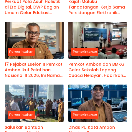
Perkuat Pola Asuh Holistik
Kajati Maluku
di Era Digital, DWP Bagian
Tandatangani Kerja Sama
Umum Gelar Edukasi
Persidangan Elektronik
Parenting Bagi Orang Tua
Bersama PT Ambon dan
Kanwil Pemasyarakatan
Maluku
Pemerintahan
Pemerintahan
17 Pejabat Eselon II Pemkot
Pemkot Ambon dan BMKG
Ambon Ikut Pelatihan
Gelar Sekolah Lapang
Nasional II 2026, Ini Nama-
Cuaca Nelayan, Hadirkan
namanya
Informasi Akurat
Pemerintahan
Pemerintahan
Salurkan Bantuan
Dinas PU Kota Ambon