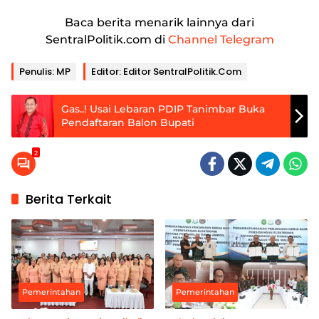
Baca berita menarik lainnya dari
SentralPolitik.com di
Channel Telegram
Penulis: MP
Editor: Editor SentralPolitik.com
Gas..! Usai Lebaran PDIP Tanimbar Buka
Pendaftaran Balon Bupati
2
Berita Terkait
Pemerintahan
Pemerintahan