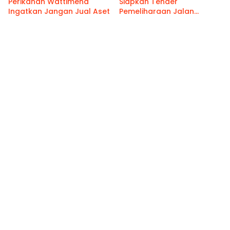
Perikanan Wattimena
Siapkan Tender
Ingatkan Jangan Jual Aset
Pemeliharaan Jalan
Benteng Atas