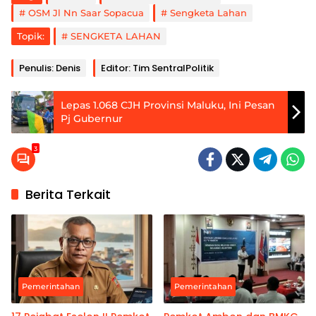
OSM Jl Nn Saar Sopacua
Sengketa Lahan
Topik:
SENGKETA LAHAN
Penulis: Denis
Editor: Tim SentralPolitik
Lepas 1.068 CJH Provinsi Maluku, Ini Pesan
Pj Gubernur
3
Berita Terkait
Pemerintahan
Pemerintahan