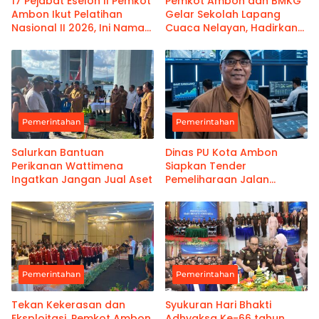
17 Pejabat Eselon II Pemkot
Pemkot Ambon dan BMKG
Ambon Ikut Pelatihan
Gelar Sekolah Lapang
Nasional II 2026, Ini Nama-
Cuaca Nelayan, Hadirkan
namanya
Informasi Akurat
Pemerintahan
Pemerintahan
Salurkan Bantuan
Dinas PU Kota Ambon
Perikanan Wattimena
Siapkan Tender
Ingatkan Jangan Jual Aset
Pemeliharaan Jalan
Benteng Atas
Pemerintahan
Pemerintahan
Tekan Kekerasan dan
Syukuran Hari Bhakti
Eksploitasi, Pemkot Ambon
Adhyaksa Ke-66 tahun