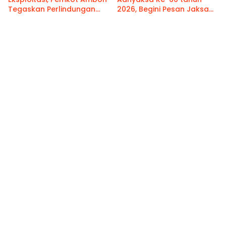
Tegaskan Perlindungan
2026, Begini Pesan Jaksa
Hak Anak Sebagai Prioritas
Agung