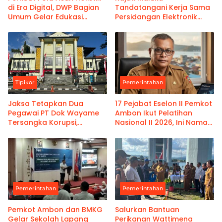
di Era Digital, DWP Bagian
Tandatangani Kerja Sama
Umum Gelar Edukasi
Persidangan Elektronik
Parenting Bagi Orang Tua
Bersama PT Ambon dan
Kanwil Pemasyarakatan
Maluku
Tipikor
Pemerintahan
Jaksa Tetapkan Dua
17 Pejabat Eselon II Pemkot
Pegawai PT Dok Wayame
Ambon Ikut Pelatihan
Tersangka Korupsi,
Nasional II 2026, Ini Nama-
Kerugian Negara Capai
namanya
Rp18,9 Miliar
Pemerintahan
Pemerintahan
Pemkot Ambon dan BMKG
Salurkan Bantuan
Gelar Sekolah Lapang
Perikanan Wattimena