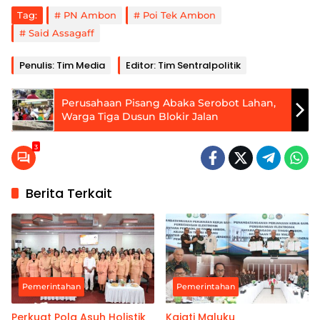
Tag:
PN Ambon
Poi Tek Ambon
Said Assagaff
Penulis: Tim Media
Editor: Tim Sentralpolitik
Perusahaan Pisang Abaka Serobot Lahan,
Warga Tiga Dusun Blokir Jalan
3
Berita Terkait
Pemerintahan
Pemerintahan
Perkuat Pola Asuh Holistik
Kajati Maluku