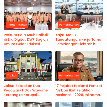
Pemerintahan
Pemerintahan
Perkuat Pola Asuh Holistik
Kajati Maluku
di Era Digital, DWP Bagian
Tandatangani Kerja Sama
Umum Gelar Edukasi
Persidangan Elektronik
Parenting Bagi Orang Tua
Bersama PT Ambon dan
Kanwil Pemasyarakatan
Maluku
Tipikor
Pemerintahan
Jaksa Tetapkan Dua
17 Pejabat Eselon II Pemkot
Pegawai PT Dok Wayame
Ambon Ikut Pelatihan
Tersangka Korupsi,
Nasional II 2026, Ini Nama-
Kerugian Negara Capai
namanya
Rp18,9 Miliar