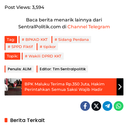
Post Views:
3,594
Baca berita menarik lainnya dari
SentralPolitik.com di
Channel Telegram
Tag:
BPKAD KKT
Sidang Perdana
SPPD Fiktif
tipikor
Topik:
Wakili DPRD KKT
Penulis: ALIM
Editor: Tim Sentralpolitik
BPK Maluku Terima Rp.350 Juta, Hakim
Perintahkan Semua Saksi Wajib Hadir
Berita Terkait