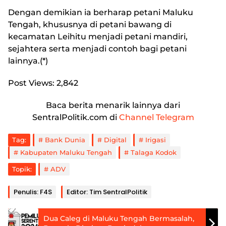
Dengan demikian ia berharap petani Maluku
Tengah, khususnya di petani bawang di
kecamatan Leihitu menjadi petani mandiri,
sejahtera serta menjadi contoh bagi petani
lainnya.(*)
Post Views:
2,842
Baca berita menarik lainnya dari
SentralPolitik.com di
Channel Telegram
Tag:
Bank Dunia
Digital
Irigasi
Kabupaten Maluku Tengah
Talaga Kodok
Topik:
ADV
Penulis: F4S
Editor: Tim SentralPolitik
Dua Caleg di Maluku Tengah Bermasalah,