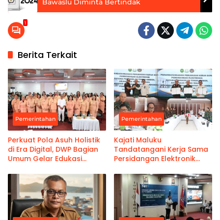
Bawaslu Diminta Bertindak
1
Berita Terkait
Pemerintahan
Pemerintahan
Perkuat Pola Asuh Holistik
Kajati Maluku
di Era Digital, DWP Bagian
Tandatangani Kerja Sama
Umum Gelar Edukasi
Persidangan Elektronik
Parenting Bagi Orang Tua
Bersama PT Ambon dan
Kanwil Pemasyarakatan
Maluku