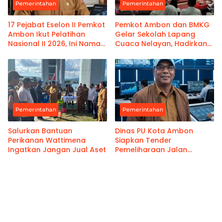
Pemerintahan
Pemerintahan
17 Pejabat Eselon II Pemkot
Pemkot Ambon dan BMKG
Ambon Ikut Pelatihan
Gelar Sekolah Lapang
Nasional II 2026, Ini Nama-
Cuaca Nelayan, Hadirkan
namanya
Informasi Akurat
Pemerintahan
Pemerintahan
Salurkan Bantuan
Dinas PU Kota Ambon
Perikanan Wattimena
Siapkan Tender
Ingatkan Jangan Jual Aset
Pemeliharaan Jalan
Benteng Atas