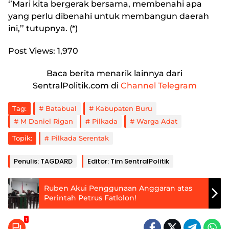
‘’Mari kita bergerak bersama, membenahi apa
yang perlu dibenahi untuk membangun daerah
ini,’’ tutupnya. (*)
Post Views:
1,970
Baca berita menarik lainnya dari
SentralPolitik.com di
Channel Telegram
Tag:
Batabual
Kabupaten Buru
M Daniel Rigan
Pilkada
Warga Adat
Topik:
Pilkada Serentak
Penulis: TAGDARD
Editor: Tim SentralPolitik
Ruben Akui Penggunaan Anggaran atas
Perintah Petrus Fatlolon!
1