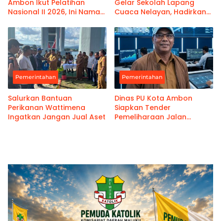
Ambon Ikut Pelatihan
Gelar Sekolah Lapang
Nasional II 2026, Ini Nama-
Cuaca Nelayan, Hadirkan
namanya
Informasi Akurat
Pemerintahan
Pemerintahan
Salurkan Bantuan
Dinas PU Kota Ambon
Perikanan Wattimena
Siapkan Tender
Ingatkan Jangan Jual Aset
Pemeliharaan Jalan
Benteng Atas