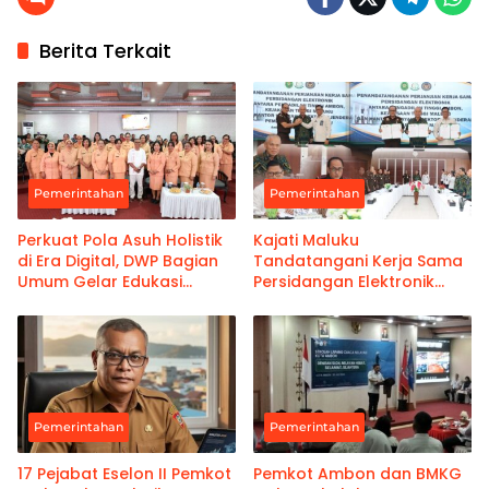
Berita Terkait
Pemerintahan
Pemerintahan
Perkuat Pola Asuh Holistik
Kajati Maluku
di Era Digital, DWP Bagian
Tandatangani Kerja Sama
Umum Gelar Edukasi
Persidangan Elektronik
Parenting Bagi Orang Tua
Bersama PT Ambon dan
Kanwil Pemasyarakatan
Maluku
Pemerintahan
Pemerintahan
17 Pejabat Eselon II Pemkot
Pemkot Ambon dan BMKG