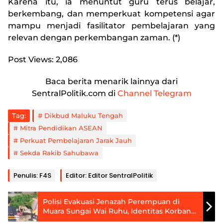
Karena itu, ia menuntut guru terus belajar,
berkembang, dan memperkuat kompetensi agar
mampu menjadi fasilitator pembelajaran yang
relevan dengan perkembangan zaman. (*)
Post Views:
2,086
Baca berita menarik lainnya dari
SentralPolitik.com di
Channel Telegram
Tag:
Dikbud Maluku Tengah
Mitra Pendidikan ASEAN
Perkuat Pembelajaran Jarak Jauh
Sekda Rakib Sahubawa
Penulis: F4S
Editor: Editor SentralPolitik
Polisi Evakuasi Jenazah Perempuan di
Muara Sungai Wai Ruhu, Identitas Korban
Masih Didalami