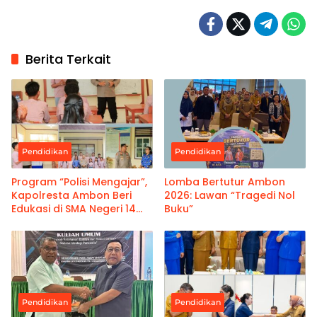
Berita Terkait
Pendidikan
Pendidikan
Program “Polisi Mengajar”,
Lomba Bertutur Ambon
Kapolresta Ambon Beri
2026: Lawan “Tragedi Nol
Edukasi di SMA Negeri 14
Buku”
Maluku Tengah
Pendidikan
Pendidikan