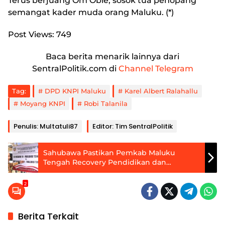
Terus berjuang Om Obie, sosok tua penopang
semangat kader muda orang Maluku. (*)
Post Views:
749
Baca berita menarik lainnya dari
SentralPolitik.com di
Channel Telegram
Tag:
DPD KNPI Maluku
Karel Albert Ralahallu
Moyang KNPI
Robi Talanila
Penulis: Multatuli87
Editor: Tim SentralPolitik
Sahubawa Pastikan Pemkab Maluku
Tengah Recovery Pendidikan dan
Kesehatan Negeri Kariuw
2
Berita Terkait