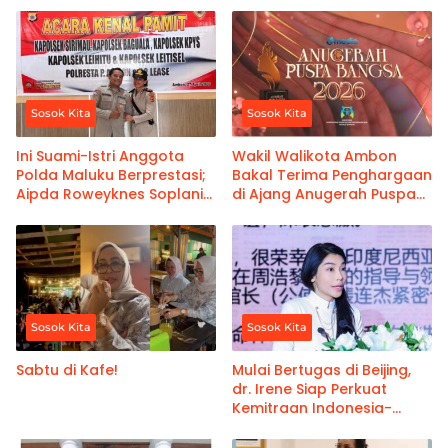
Sosok Kita
Sosok Kita
Ini Suami-Istri Anggota
Wakil Walikota Ambon
Polda Maluku Berprestasi;
Bakal Terima Penghargaan
Aipda Roweyknes Soplanit
di Ajang Anugerah Puspa
dan Iptu Esterlina Titiheru
Bangsa 2026
Sosok Kita
Sosok Kita
Sabtu di Kafe!
Mulai Bertugas di Beijing,
dr. Irene Siap Perkuat
Kemitraan Indonesia-
Tiongkok