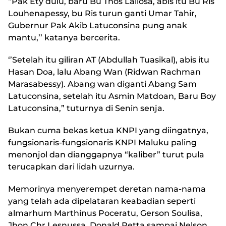
“Pak Ety dulu, baru Bu Thos Lailosa, abis itu Bu Ris
Louhenapessy, bu Ris turun ganti Umar Tahir,
Gubernur Pak Akib Latuconsina pung anak
mantu,’’ katanya bercerita.
‘’Setelah itu giliran AT (Abdullah Tuasikal), abis itu
Hasan Doa, lalu Abang Wan (Ridwan Rachman
Marasabessy). Abang wan diganti Abang Sam
Latuconsina, setelah itu Asmin Matdoan, Baru Boy
Latuconsina,” tuturnya di Senin senja.
Bukan cuma bekas ketua KNPI yang diingatnya,
fungsionaris-fungsionaris KNPI Maluku paling
menonjol dan dianggapnya “kaliber” turut pula
terucapkan dari lidah uzurnya.
Memorinya menyerempet deretan nama-nama
yang telah ada dipelataran keabadian seperti
almarhum Marthinus Poceratu, Gerson Soulisa,
Jhon Chr Lesnussa, Donald Petta sampai Nelson