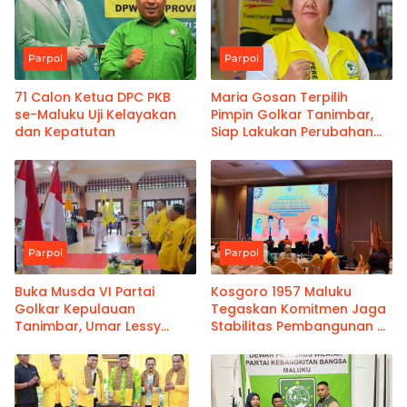
Parpol
Parpol
71 Calon Ketua DPC PKB
Maria Gosan Terpilih
se-Maluku Uji Kelayakan
Pimpin Golkar Tanimbar,
dan Kepatutan
Siap Lakukan Perubahan
Internal
Parpol
Parpol
Buka Musda VI Partai
Kosgoro 1957 Maluku
Golkar Kepulauan
Tegaskan Komitmen Jaga
Tanimbar, Umar Lessy
Stabilitas Pembangunan di
Ingatkan Blok Masela
Tengah Ketidakpastian
Global