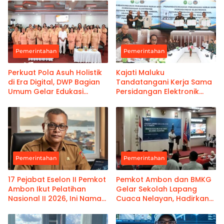
Pemerintahan
Pemerintahan
Perkuat Pola Asuh Holistik
Kajati Maluku
di Era Digital, DWP Bagian
Tandatangani Kerja Sama
Umum Gelar Edukasi
Persidangan Elektronik
Parenting Bagi Orang Tua
Bersama PT Ambon dan
Kanwil Pemasyarakatan
Maluku
Pemerintahan
Pemerintahan
17 Pejabat Eselon II Pemkot
Pemkot Ambon dan BMKG
Ambon Ikut Pelatihan
Gelar Sekolah Lapang
Nasional II 2026, Ini Nama-
Cuaca Nelayan, Hadirkan
namanya
Informasi Akurat