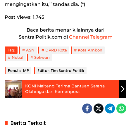
mengingatkan itu,’’ tandas dia. (*)
Post Views:
1,745
Baca berita menarik lainnya dari
SentralPolitik.com di
Channel Telegram
Tag:
ASN
DPRD Kota
Kota Ambon
Netral
Sekwan
Penulis: MP
Editor: Tim SentralPolitik
KONI Malteng Terima Bantuan Sarana
Olahraga dari Kemenpora
Berita Terkait