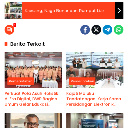
Kaesang, Naga Bonar dan Rumput Liar
1
Berita Terkait
Pemerintahan
Pemerintahan
Perkuat Pola Asuh Holistik
Kajati Maluku
di Era Digital, DWP Bagian
Tandatangani Kerja Sama
Umum Gelar Edukasi
Persidangan Elektronik
Parenting Bagi Orang Tua
Bersama PT Ambon dan
Kanwil Pemasyarakatan
Maluku