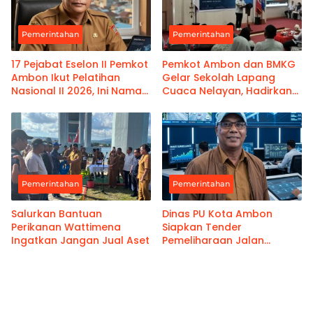
Pemerintahan
Pemerintahan
17 Pejabat Eselon II Pemkot
Pemkot Ambon dan BMKG
Ambon Ikut Pelatihan
Gelar Sekolah Lapang
Nasional II 2026, Ini Nama-
Cuaca Nelayan, Hadirkan
namanya
Informasi Akurat
Pemerintahan
Pemerintahan
Salurkan Bantuan
Dinas PU Kota Ambon
Perikanan Wattimena
Siapkan Tender
Ingatkan Jangan Jual Aset
Pemeliharaan Jalan
Benteng Atas