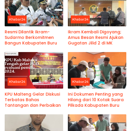
Khabar24
Khabar24
Resmi Dilantik Ikram-
Ikram Kembali Digoyang;
Sudarmo Berkomitmen
Amus Besan Resmi Ajukan
Bangun Kabupaten Buru
Gugatan Jilid 2 di MK
Khabar24
Khabar24
KPU Malteng Gelar Diskusi
Ini Dokumen Penting yang
Terbatas Bahas
Hilang dari 10 Kotak Suara
Tantangan dan Perbaikan
Pilkada Kabupaten Buru