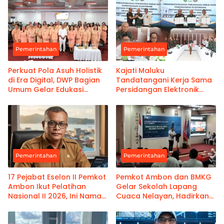
Pemerintahan
Pemerintahan
Perkuat Pola Asuh Holistik
Kajati Maluku
di Era Digital, DWP Bagian
Tandatangani Kerja Sama
Umum Gelar Edukasi
Persidangan Elektronik
Parenting Bagi Orang Tua
Bersama PT Ambon dan
Kanwil Pemasyarakatan
Maluku
Pemerintahan
Pemerintahan
17 Pejabat Eselon II Pemkot
Pemkot Ambon dan BMKG
Ambon Ikut Pelatihan
Gelar Sekolah Lapang
Nasional II 2026, Ini Nama-
Cuaca Nelayan, Hadirkan
namanya
Informasi Akurat