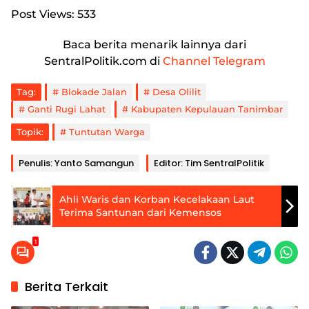
Post Views:
533
Baca berita menarik lainnya dari
SentralPolitik.com di
Channel Telegram
Tag:
Blokade Jalan
Desa Olilit
Ganti Rugi Lahat
Kabupaten Kepulauan Tanimbar
Topik:
Tuntutan Warga
Penulis: Yanto Samangun
Editor: Tim SentralPolitik
Ahli Waris dan Korban Kecelakaan Laut
Terima Santunan dari Kemensos
1
Berita Terkait