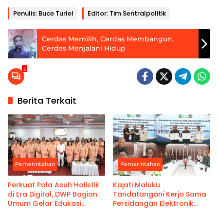
Penulis: Buce Turlel
Editor: Tim Sentralpolitik
Cerdas Memilih, Cerdas Membangun,
Cerdas Menjalani Hidup
2
Berita Terkait
Pemerintahan
Pemerintahan
Perkuat Pola Asuh Holistik
Kajati Maluku
di Era Digital, DWP Bagian
Tandatangani Kerja Sama
Umum Gelar Edukasi
Persidangan Elektronik
Parenting Bagi Orang Tua
Bersama PT Ambon dan