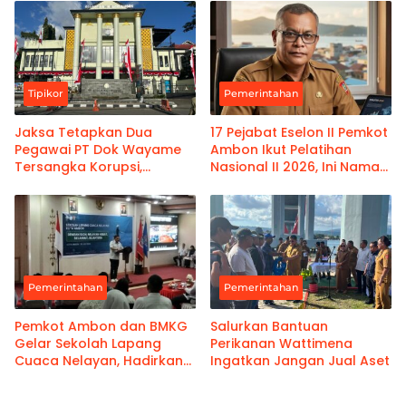
Kanwil Pemasyarakatan
Maluku
Tipikor
Pemerintahan
Jaksa Tetapkan Dua
17 Pejabat Eselon II Pemkot
Pegawai PT Dok Wayame
Ambon Ikut Pelatihan
Tersangka Korupsi,
Nasional II 2026, Ini Nama-
Kerugian Negara Capai
namanya
Rp18,9 Miliar
Pemerintahan
Pemerintahan
Pemkot Ambon dan BMKG
Salurkan Bantuan
Gelar Sekolah Lapang
Perikanan Wattimena
Cuaca Nelayan, Hadirkan
Ingatkan Jangan Jual Aset
Informasi Akurat