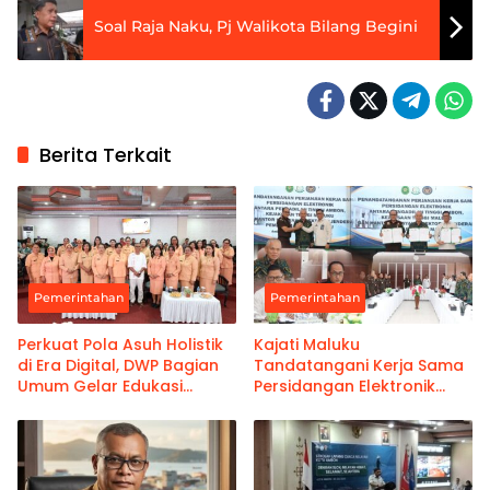
Soal Raja Naku, Pj Walikota Bilang Begini
Berita Terkait
Pemerintahan
Pemerintahan
Perkuat Pola Asuh Holistik
Kajati Maluku
di Era Digital, DWP Bagian
Tandatangani Kerja Sama
Umum Gelar Edukasi
Persidangan Elektronik
Parenting Bagi Orang Tua
Bersama PT Ambon dan
Kanwil Pemasyarakatan
Maluku