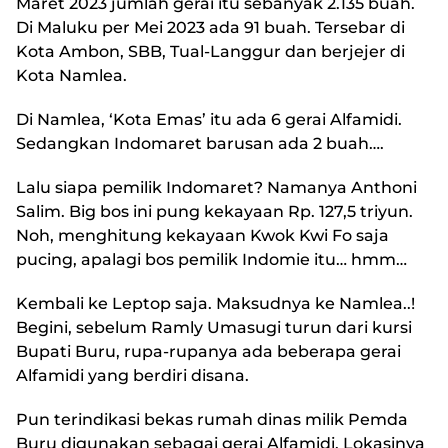
Maret 2023 jumlah gerai itu sebanyak 2.135 buah.
Di Maluku per Mei 2023 ada 91 buah. Tersebar di
Kota Ambon, SBB, Tual-Langgur dan berjejer di
Kota Namlea.
Di Namlea, ‘Kota Emas’ itu ada 6 gerai Alfamidi.
Sedangkan Indomaret barusan ada 2 buah….
Lalu siapa pemilik Indomaret? Namanya Anthoni
Salim. Big bos ini pung kekayaan Rp. 127,5 triyun.
Noh, menghitung kekayaan Kwok Kwi Fo saja
pucing, apalagi bos pemilik Indomie itu… hmm…
Kembali ke Leptop saja. Maksudnya ke Namlea..!
Begini, sebelum Ramly Umasugi turun dari kursi
Bupati Buru, rupa-rupanya ada beberapa gerai
Alfamidi yang berdiri disana.
Pun terindikasi bekas rumah dinas milik Pemda
Buru digunakan sebagai gerai Alfamidi. Lokasinya