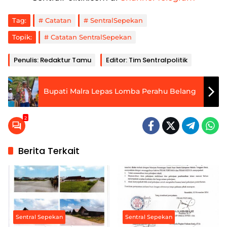
Tag:
Catatan
SentralSepekan
Topik:
Catatan SentralSepekan
Penulis: Redaktur Tamu
Editor: Tim Sentralpolitik
Bupati Malra Lepas Lomba Perahu Belang
2
Berita Terkait
Sentral Sepekan
Sentral Sepekan