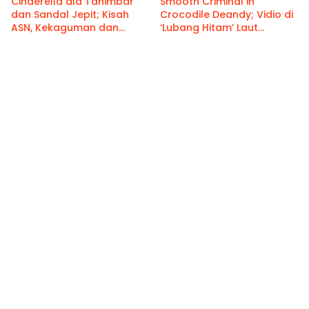
Cinderella ala Tanimbar
Smooth Criminal in
dan Sandal Jepit; Kisah
Crocodile Deandy; Vidio di
ASN, Kekaguman dan
‘Lubang Hitam’ Laut
Damai Adat
Arafura