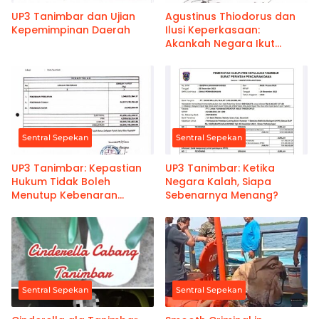
UP3 Tanimbar dan Ujian
Agustinus Thiodorus dan
Kepemimpinan Daerah
Ilusi Keperkasaan:
Akankah Negara Ikut
Terkunci?
Sentral Sepekan
Sentral Sepekan
UP3 Tanimbar: Kepastian
UP3 Tanimbar: Ketika
Hukum Tidak Boleh
Negara Kalah, Siapa
Menutup Kebenaran
Sebenarnya Menang?
Hukum
Sentral Sepekan
Sentral Sepekan