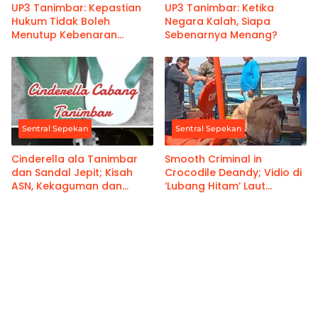
UP3 Tanimbar: Kepastian
UP3 Tanimbar: Ketika
Hukum Tidak Boleh
Negara Kalah, Siapa
Menutup Kebenaran
Sebenarnya Menang?
Hukum
Sentral Sepekan
Sentral Sepekan
Cinderella ala Tanimbar
Smooth Criminal in
dan Sandal Jepit; Kisah
Crocodile Deandy; Vidio di
ASN, Kekaguman dan
‘Lubang Hitam’ Laut
Damai Adat
Arafura