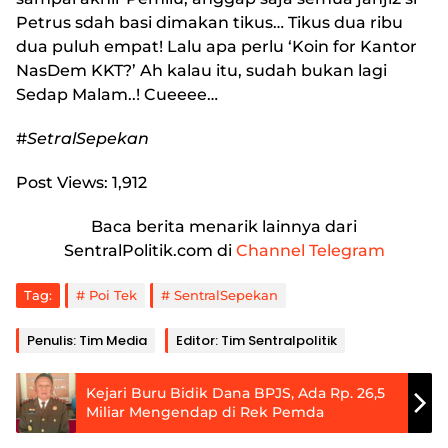
Petrus sdah basi dimakan tikus… Tikus dua ribu
dua puluh empat! Lalu apa perlu ‘Koin for Kantor
NasDem KKT?’ Ah kalau itu, sudah bukan lagi
Sedap Malam..! Cueeee…
#
SetralSepekan
Post Views:
1,912
Baca berita menarik lainnya dari
SentralPolitik.com di
Channel Telegram
Tag:
Poi Tek
SentralSepekan
Penulis: Tim Media
Editor: Tim Sentralpolitik
Kejari Buru Bidik Dana BPJS, Ada Rp. 26,5
Miliar Mengendap di Rek Pemda