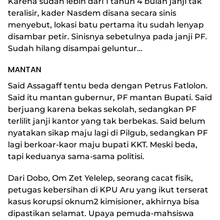
Karena sudah lebih dari 1 tahun 4 bulan janji tak
teralisir, kader Nasdem disana secara sinis
menyebut, lokasi batu pertama itu sudah lenyap
disambar petir. Sinisnya sebetulnya pada janji PF.
Sudah hilang disampai geluntur…
MANTAN
Said Assagaff tentu beda dengan Petrus Fatlolon.
Said itu mantan gubernur, PF mantan Bupati. Said
berjuang karena bekas sekolah, sedangkan PF
terlilit janji kantor yang tak berbekas. Said belum
nyatakan sikap maju lagi di Pilgub, sedangkan PF
lagi berkoar-kaor maju bupati KKT. Meski beda,
tapi keduanya sama-sama politisi.
Dari Dobo, Om Zet Yelelep, seorang cacat fisik,
petugas kebersihan di KPU Aru yang ikut terserat
kasus korupsi oknum2 kimisioner, akhirnya bisa
dipastikan selamat. Upaya pemuda-mahsiswa