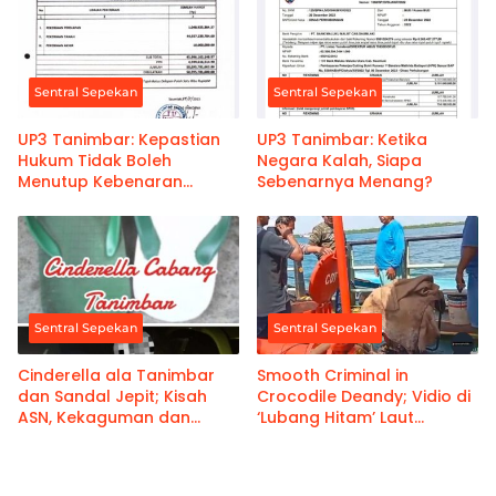
Sentral Sepekan
Sentral Sepekan
UP3 Tanimbar: Kepastian
UP3 Tanimbar: Ketika
Hukum Tidak Boleh
Negara Kalah, Siapa
Menutup Kebenaran
Sebenarnya Menang?
Hukum
Sentral Sepekan
Sentral Sepekan
Cinderella ala Tanimbar
Smooth Criminal in
dan Sandal Jepit; Kisah
Crocodile Deandy; Vidio di
ASN, Kekaguman dan
‘Lubang Hitam’ Laut
Damai Adat
Arafura