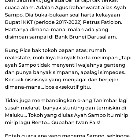
Dari Saumlaki, juga ada cerita tapi tak terkait
cuaca alam. Adalah Agus Rahanwarat alias Ayah
Sampo. Dia buka-bukaan soal harta kekayaan
Bupati KKT (periode 2017-2022) Petrus Fatlolon.
Hartanya dimana-mana, malah ada yang
disimpan sampai di Bank Brunei Darusallam.
Bung Pice bak tokoh papan atas; rumah
realestate, mobilnya banyak harta melimpah.,,Tapi
ayah Sampo tidak menyentil wajahnya ganteng
dan punya banyak simpanan, apalagi simpedes..
Kecuali bisnisnya yang menjagal dan berjejer
dimana-mana… bos eksekutif gitu.
Tidak juga membandingkan orang Tanimbar lagi
susah melarat, banyak stunting dan termiskin di
Maluku… Tokoh yang diulas Ayah Sampo itu mirip
mirip lagu Bento… Gubahan Iwan Fals!
Entah cuaca apa yang menerpa Sampo, sehingga