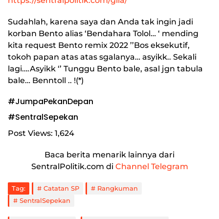
https://sentralpolitik.com/gila/
Sudahlah, karena saya dan Anda tak ingin jadi
korban Bento alias ‘Bendahara Tolol… ‘ mending
kita request Bento remix 2022 ’’Bos eksekutif,
tokoh papan atas atas sgalanya… asyikk.. Sekali
lagi….Asyikk ‘’ Tunggu Bento bale, asal jgn tabula
bale… Benntoll .. !(*)
#JumpaPekanDepan
#SentralSepekan
Post Views:
1,624
Baca berita menarik lainnya dari
SentralPolitik.com di
Channel Telegram
Tag:
Catatan SP
Rangkuman
SentralSepekan