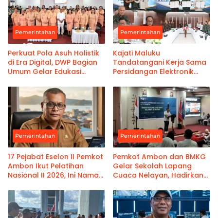
Pemerintahan
Pemerintahan
Perkuat Pola Asuh Holistik
Kajati Maluku
di Era Digital, DWP Bagian
Tandatangani Kerja Sama
Umum Gelar Edukasi
Persidangan Elektronik
Parenting Bagi Orang Tua
Bersama PT Ambon dan
Kanwil Pemasyarakatan
Maluku
Pemerintahan
Pemerintahan
17 Pejabat Eselon II Pemkot
Pemkot Ambon dan BMKG
Ambon Ikut Pelatihan
Gelar Sekolah Lapang
Nasional II 2026, Ini Nama-
Cuaca Nelayan, Hadirkan
namanya
Informasi Akurat