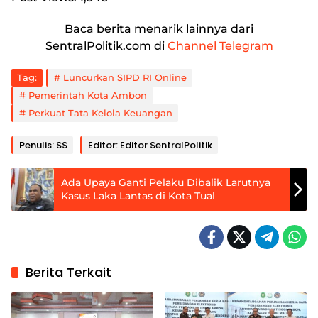
Baca berita menarik lainnya dari
SentralPolitik.com di
Channel Telegram
Tag:
Luncurkan SIPD RI Online
Pemerintah Kota Ambon
Perkuat Tata Kelola Keuangan
Penulis: SS
Editor: Editor SentralPolitik
Ada Upaya Ganti Pelaku Dibalik Larutnya
Kasus Laka Lantas di Kota Tual
Berita Terkait