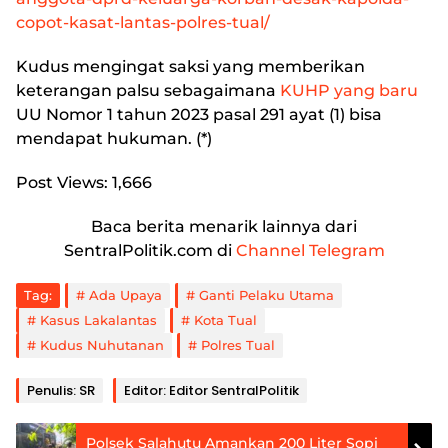
copot-kasat-lantas-polres-tual/
Kudus mengingat saksi yang memberikan
keterangan palsu sebagaimana
KUHP yang baru
UU Nomor 1 tahun 2023 pasal 291 ayat (1) bisa
mendapat hukuman. (*)
Post Views:
1,666
Baca berita menarik lainnya dari
SentralPolitik.com di
Channel Telegram
Tag:
Ada Upaya
Ganti Pelaku Utama
Kasus Lakalantas
Kota Tual
Kudus Nuhutanan
Polres Tual
Penulis: SR
Editor: Editor SentralPolitik
Polsek Salahutu Amankan 200 Liter Sopi