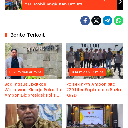
dari Mobil Angkutan Umum
Berita Terkait
Hukum dan Kriminal
Hukum dan Kriminal
Soal Kasus Libatkan
Polsek KPYS Ambon Sita
Wartawan, Kinerja Polresta
220 Liter Sopi dalam Razia
Ambon Diapresiasi; Polisi
KRYD
Akui Profesional