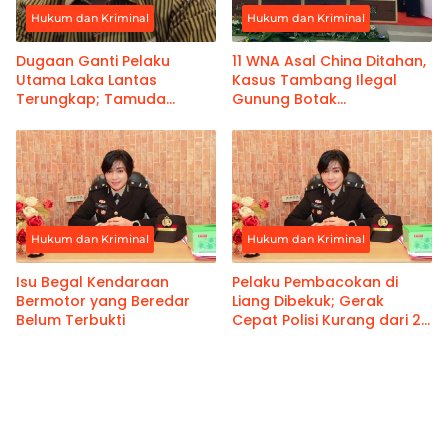
Hukum dan Kriminal
Hukum dan Kriminal
Dugaan Ganti Pelaku
11 WNA Asal China Ditahan,
Utama Laka Lantas
Kasus Tambang Ilegal
Terungkap; Tamuda
Gunung Botak
Letsoin Tak ada di Lokasi
Kementerian ESDM
Tetapkan 25 Tersangka
Hukum dan Kriminal
Hukum dan Kriminal
Isu Begal Kendaraan
Pelaku Pembacokan di
Bermotor yang Beredar
Liang Dibekuk; Gerak
Belum Terbukti
Cepat Polisi Kurang dari 24
Jam