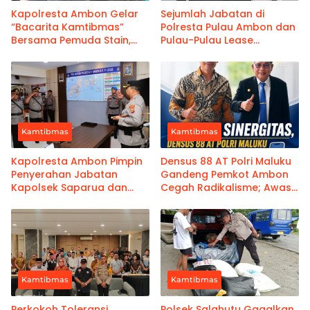
Kapolresta Ambon Gelar
Sejumlah Jabatan di
“Bacarita Kamtibmas”
Polresta Pulau Ambon dan
Bersama Pemuda Stain,
Pulau-Pulau Lease
Perkuat Silaturahmi dan
Diserahterimakan
Jaga Kondusifitas Wilayah
Kamtibmas
Kamtibmas
Kapolresta Ambon Pimpin
Densus 88 AT Polri Maluku
Penyerahan Jabatan
Gandeng Pemkot Ambon
Kapolsek Saparua dan
Cegah Radikalisme; Awasi
Kasat Samapta
Penggunaan Gadget
Remaja
Kamtibmas
Kamtibmas
Perkokoh Toleransi
Polsek Salahutu Gagalkan