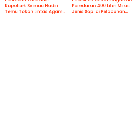
Kapolsek Sirimau Hadiri
Peredaran 400 Liter Miras
Temu Tokoh Lintas Agama
Jenis Sopi di Pelabuhan
FKUB Kota Ambon
Hunimua