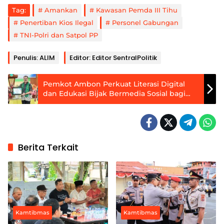
Tag:
Amankan
Kawasan Pemda III Tihu
Penertiban Kios Ilegal
Personel Gabungan
TNI-Polri dan Satpol PP
Penulis: ALIM
Editor: Editor SentralPolitik
Pemkot Ambon Perkuat Literasi Digital
dan Edukasi Bijak Bermedia Sosial bagi
Pelajar
Berita Terkait
Kamtibmas
Kamtibmas