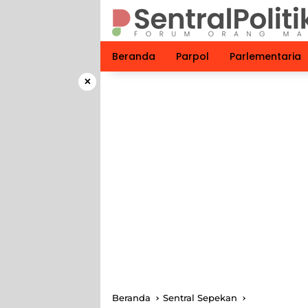
Langsung
ke
konten
Beranda
Parpol
Parlementaria
×
Beranda
Sentral Sepekan