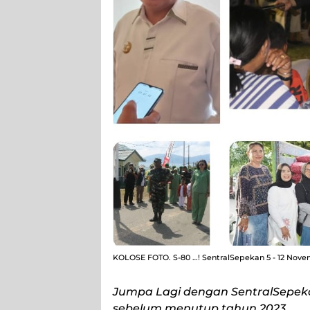
KOLOSE FOTO. S-80 …! SentralSepekan 5 - 12 Nove
Jumpa Lagi dengan SentralSepeka
sebelum menutup tahun 2023.