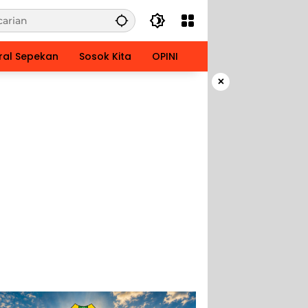
ral Sepekan
Sosok Kita
OPINI
×