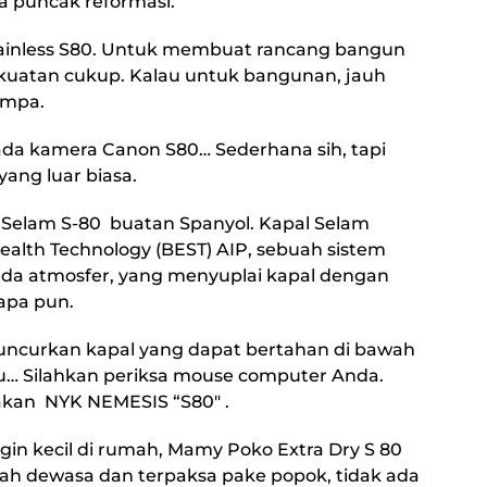
a puncak reformasi.
tainless S80. Untuk membuat rancang bangun
 kekuatan cukup. Kalau untuk bangunan, jauh
empa.
, ada kamera Canon S80… Sederhana sih, tapi
ang luar biasa.
l Selam S-80 buatan Spanyol. Kapal Selam
tealth Technology (BEST) AIP, sebuah sistem
ada atmosfer, yang menyuplai kapal dengan
apa pun.
luncurkan kapal yang dapat bertahan di bawah
tu… Silahkan periksa mouse computer Anda.
kan NYK NEMESIS “S80″ .
in kecil di rumah, Mamy Poko Extra Dry S 80
dah dewasa dan terpaksa pake popok, tidak ada