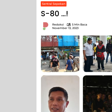
Sentral Sepekan
S-80 …!
Redaksi
5 Min Baca
November 13, 2023