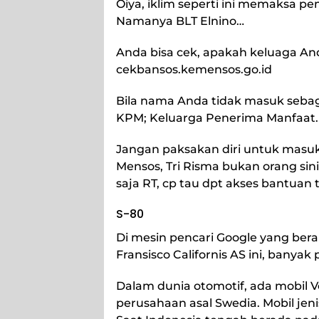
Oiya, iklim seperti ini memaksa p
Namanya BLT Elnino…
Anda bisa cek, apakah keluaga And
cekbansos.kemensos.go.id
Bila nama Anda tidak masuk sebag
KPM; Keluarga Penerima Manfaat.
Jangan paksakan diri untuk masuk
Mensos, Tri Risma bukan orang sin
saja RT, cp tau dpt akses bantuan t
S-80
Di mesin pencari Google yang ber
Fransisco Californis AS ini, banyak 
Dalam dunia otomotif, ada mobil Vol
perusahaan asal Swedia. Mobil jeni