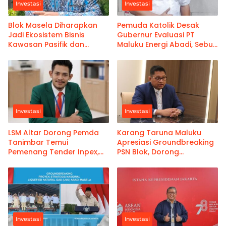
Investasi
Investasi
Blok Masela Diharapkan
Pemuda Katolik Desak
Jadi Ekosistem Bisnis
Gubernur Evaluasi PT
Kawasan Pasifik dan
Maluku Energi Abadi, Sebut
Arafura
Eksistensi Tak Jelas;
Rentan Hambat Investasi
Investasi
Investasi
LSM Altar Dorong Pemda
Karang Taruna Maluku
Tanimbar Temui
Apresiasi Groundbreaking
Pemenang Tender Inpex,
PSN Blok, Dorong
Bahas MoU
Percepatan Pembangunan
dan Keterlibatan Nyata
Masyarakat Maluku
Investasi
Investasi