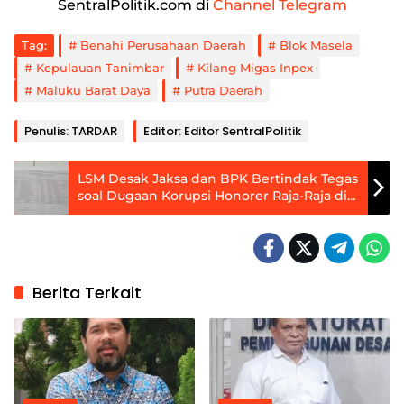
SentralPolitik.com di
Channel Telegram
Tag:
Benahi Perusahaan Daerah
Blok Masela
Kepulauan Tanimbar
Kilang Migas Inpex
Maluku Barat Daya
Putra Daerah
Penulis: TARDAR
Editor: Editor SentralPolitik
LSM Desak Jaksa dan BPK Bertindak Tegas
soal Dugaan Korupsi Honorer Raja-Raja di
Maluku Tenggara
Berita Terkait