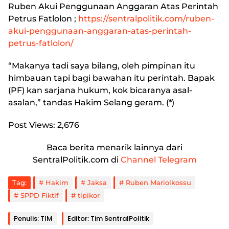
Ruben Akui Penggunaan Anggaran Atas Perintah
Petrus Fatlolon
;
https://sentralpolitik.com/ruben-
akui-penggunaan-anggaran-atas-perintah-
petrus-fatlolon/
“Makanya tadi saya bilang, oleh pimpinan itu
himbauan tapi bagi bawahan itu perintah. Bapak
(PF) kan sarjana hukum, kok bicaranya asal-
asalan,” tandas Hakim Selang geram. (*)
Post Views:
2,676
Baca berita menarik lainnya dari
SentralPolitik.com di
Channel Telegram
Tag:
Hakim
Jaksa
Ruben Mariolkossu
SPPD Fiktif
tipikor
Penulis: TIM
Editor: Tim SentralPolitik