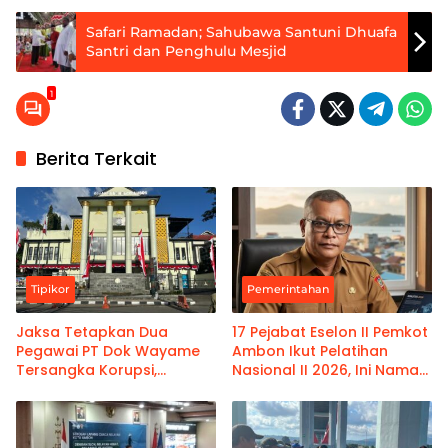
Safari Ramadan; Sahubawa Santuni Dhuafa
Santri dan Penghulu Mesjid
1
Berita Terkait
Tipikor
Pemerintahan
Jaksa Tetapkan Dua
17 Pejabat Eselon II Pemkot
Pegawai PT Dok Wayame
Ambon Ikut Pelatihan
Tersangka Korupsi,
Nasional II 2026, Ini Nama-
Kerugian Negara Capai
namanya
Rp18,9 Miliar