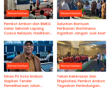
Pemerintahan
Pemerintahan
Pemkot Ambon dan BMKG
Salurkan Bantuan
Gelar Sekolah Lapang
Perikanan Wattimena
Cuaca Nelayan, Hadirkan
Ingatkan Jangan Jual Aset
Informasi Akurat
Pemerintahan
Pemerintahan
Dinas PU Kota Ambon
Tekan Kekerasan dan
Siapkan Tender
Eksploitasi, Pemkot Ambon
Pemeliharaan Jalan
Tegaskan Perlindungan
Benteng Atas
Hak Anak Sebagai Prioritas