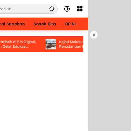
ral Sepekan
Sosok Kita
OPINI
×
i Era Digital,
Kajati Maluku Tandatangani Kerja Sama
Edukasi
Persidangan Elektronik Bersama PT
Ambon dan Kanwil Pemasyarakatan
Maluku